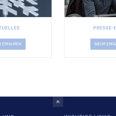
TUELLES
PRESSE-
 ERFAHREN
MEHR ERF