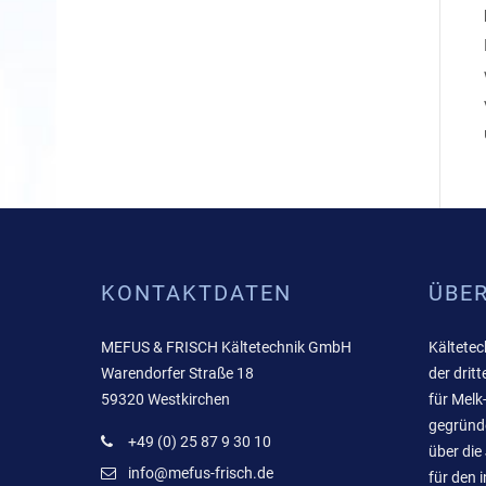
KONTAKTDATEN
ÜBE
MEFUS & FRISCH Kältetechnik GmbH
Kältetec
Warendorfer Straße 18
der drit
59320 Westkirchen
für Melk
gegründe
+49 (0) 25 87 9 30 10
über die
info@mefus-frisch.de
für den 